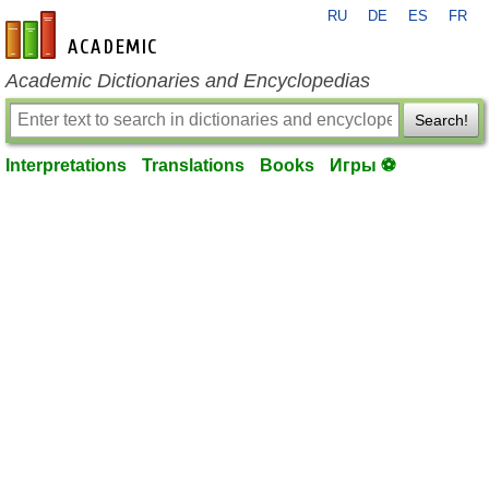
RU
DE
ES
FR
en-academic.com
Academic Dictionaries and Encyclopedias
Search!
Interpretations
Translations
Books
Игры ⚽