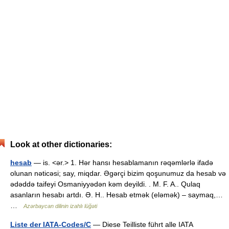
Look at other dictionaries:
hesab
— is. <ər.> 1. Hər hansı hesablamanın rəqəmlərlə ifadə
olunan nəticəsi; say, miqdar. Əgərçi bizim qoşunumuz da hesab və
ədəddə taifeyi Osmaniyyədən kəm deyildi. . M. F. A.. Qulaq
asanların hesabı artdı. Ə. H.. Hesab etmək (eləmək) – saymaq,…
…
Azərbaycan dilinin izahlı lüğəti
Liste der IATA-Codes/C
— Diese Teilliste führt alle IATA