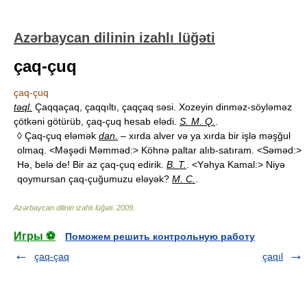
Azərbaycan dilinin izahlı lüğəti
çaq-çuq
çaq-çuq
təql.
Çaqqaçaq, çaqqıltı, çaqçaq səsi. Xozeyin dinməz-söyləməz
çötkəni götürüb, çaq-çuq hesab elədi.
S. M. Q.
.
◊ Çaq-çuq eləmək
dan.
– xırda alver və ya xırda bir işlə məşğul
olmaq. <Məşədi Məmməd:> Köhnə paltar alıb-satıram. <Səməd:>
Hə, belə de! Bir az çaq-çuq edirik.
B. T.
. <Yəhya Kamal:> Niyə
qoymursan çaq-çuğumuzu eləyək?
M. C.
.
Azərbaycan dilinin izahlı lüğəti
.
2009
.
Игры ⚽
Поможем решить контрольную работу
çaq-çaq
çaqıl